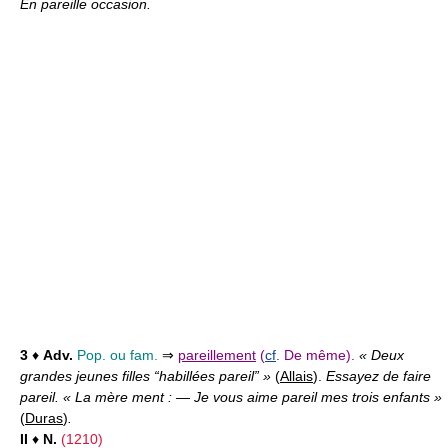
En pareille occasion.
3
♦
Adv.
Pop. ou fam.
⇒
pareillement
(
cf
. De même).
« Deux
grandes jeunes filles “habillées pareil” »
(
Allais
).
Essayez de faire
pareil. « La mère ment : — Je vous aime pareil mes trois enfants »
(
Duras
)
.
II
♦
N.
(1210)