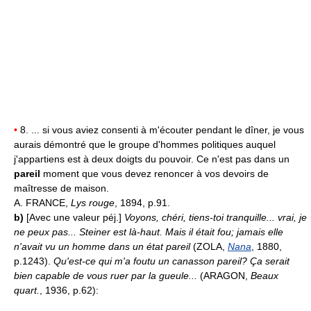
•
8. ... si vous aviez consenti à m'écouter pendant le dîner, je vous
aurais démontré que le groupe d'hommes politiques auquel
j'appartiens est à deux doigts du pouvoir. Ce n'est pas dans un
pareil
moment que vous devez renoncer à vos devoirs de
maîtresse de maison.
A. FRANCE,
Lys rouge
, 1894, p.91.
b)
[Avec une valeur péj.]
Voyons, chéri, tiens-toi tranquille... vrai, je
ne peux pas... Steiner est là-haut. Mais il était fou; jamais elle
n'avait vu un homme dans un état pareil
(ZOLA,
Nana
, 1880,
p.1243).
Qu'est-ce qui m'a foutu un canasson pareil? Ça serait
bien capable de vous ruer par la gueule...
(ARAGON,
Beaux
quart.
, 1936, p.62):