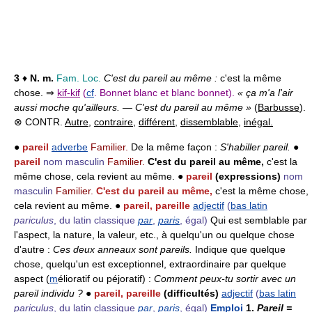
3
♦
N. m.
Fam. Loc.
C'est du pareil au même :
c'est la même
chose. ⇒
kif-kif
(
cf
. Bonnet blanc et blanc bonnet).
« ça m'a l'air
aussi moche qu'ailleurs. — C'est du pareil au même »
(
Barbusse
).
⊗ CONTR.
Autre
,
contraire
,
différent
,
dissemblable
,
inégal.
●
pareil
adverbe
Familier.
De la même façon :
S'habiller pareil.
●
pareil
nom masculin
Familier.
C'est du pareil au même,
c'est la
même chose, cela revient au même. ●
pareil
(expressions)
nom
masculin
Familier.
C'est du pareil au même,
c'est la même chose,
cela revient au même. ●
pareil, pareille
adjectif
(
bas latin
pariculus
, du latin classique
par
,
paris
, égal)
Qui est semblable par
l'aspect, la nature, la valeur, etc., à quelqu'un ou quelque chose
d'autre :
Ces deux anneaux sont pareils.
Indique que quelque
chose, quelqu'un est exceptionnel, extraordinaire par quelque
aspect (
m
élioratif ou péjoratif) :
Comment peux-tu sortir avec un
pareil individu ?
●
pareil, pareille
(difficultés)
adjectif
(
bas latin
pariculus
, du latin classique
par
,
paris
, égal)
Emploi
1.
Pareil =