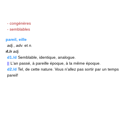
- congénères
- semblables
pareil, eille
adj.
,
adv.
et
n.
rI./r
adj.
d1./d
Semblable, identique, analogue.
||
L'an passé, à pareille époque, à la même époque.
d2./d
Tel, de cette nature. Vous n'allez pas sortir par un temps
pareil!