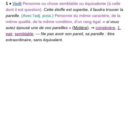
1
♦
Vieilli
Personne ou chose semblable ou équivalente (à celle
dont il est question).
Cette étoffe est superbe, il faudra trouver la
pareille.
(Avec l'adj. poss.)
Personne du même caractère, de la
même qualité, de la même condition, d'un rang égal.
« si vous
aviez épousé une de vos pareilles »
(
Molière
).
⇒
congénère
,
1.
pair
,
semblable
.
—
Ne pas avoir son pareil, sa pareille :
être
extraordinaire, sans équivalent.