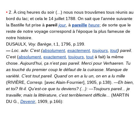
•
2. À cinq heures du soir (...) nous nous trouvâmes tous réunis au
bord du lac; et cela le 14 juillet 1788. On sait que l'année suivante
la Bastille fut prise à
pareil
jour
, à
pareille
heure
; de sorte que le
reste de notre voyage correspond à l'époque la plus fameuse de
notre histoire.
DUSAULX,
Voy. Barège
, t.1, 1796, p.199.
—
Loc. adv.
C'est (
absolument
,
exactement
,
toujours
,
tout
) pareil
.
C'est (
absolument
,
exactement
,
toujours
,
tout
à fait) la même
chose.
Aujourd'hui, ça n'est pas pareil
.
Merci pour Verhaeren. Tu
as touché du premier coup le défaut de la cuirasse. Manque de
variété. C'est tout pareil. Quand on en a lu un, on en a lu mille
(RIVIÈRE,
Corresp.
[avec Alain-Fournier], 1905, p.138).
—Eh bien,
et toi? fit-il. Qu'est-ce que tu deviens? (...): —Toujours pareil... je
travaille; mais la littérature, c'est terriblement difficile...
(MARTIN
DU G.,
Devenir
, 1909, p.166):