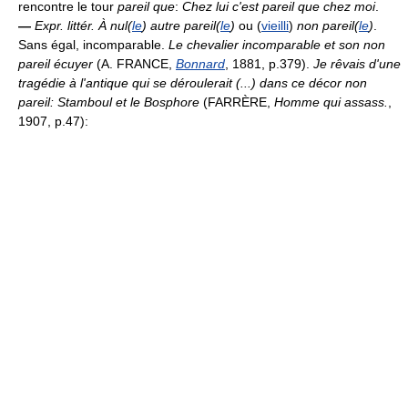
rencontre le tour
pareil que
:
Chez lui c'est pareil que chez moi
.
—
Expr. littér.
À nul(
le
) autre pareil(
le
)
ou (
vieilli
)
non pareil(
le
)
.
Sans égal, incomparable.
Le chevalier incomparable et son non
pareil écuyer
(A. FRANCE,
Bonnard
, 1881, p.379).
Je rêvais d'une
tragédie à l'antique qui se déroulerait (...) dans ce décor non
pareil: Stamboul et le Bosphore
(FARRÈRE,
Homme qui assass.
,
1907, p.47):