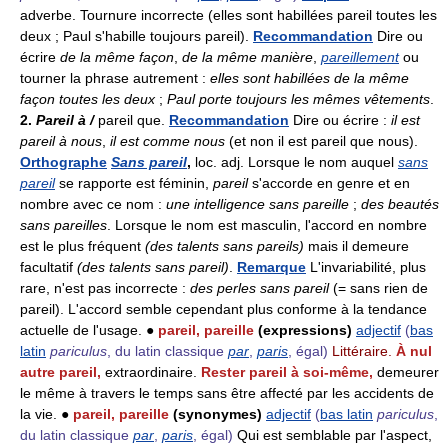
adverbe. Tournure incorrecte (elles sont habillées pareil toutes les
deux ; Paul s'habille toujours pareil).
Recommandation
Dire ou
écrire
de la même façon
,
de la même manière
,
pareillement
ou
tourner la phrase autrement :
elles sont habillées de la même
façon toutes les deux
;
Paul porte toujours les mêmes vêtements
.
2.
Pareil à /
pareil que.
Recommandation
Dire ou écrire :
il est
pareil à nous
,
il est comme nous
(et non il est pareil que nous).
Orthographe
Sans pareil
,
loc. adj. Lorsque le nom auquel
sans
pareil
se rapporte est féminin,
pareil
s'accorde en genre et en
nombre avec ce nom :
une intelligence sans pareille
;
des beautés
sans pareilles
. Lorsque le nom est masculin, l'accord en nombre
est le plus fréquent
(des talents sans pareils)
mais il demeure
facultatif
(des talents sans pareil)
.
Remarque
L'invariabilité, plus
rare, n'est pas incorrecte :
des perles sans pareil
(= sans rien de
pareil). L'accord semble cependant plus conforme à la tendance
actuelle de l'usage. ●
pareil, pareille
(expressions)
adjectif
(
bas
latin
pariculus
, du latin classique
par
,
paris
, égal)
Littéraire.
À nul
autre pareil,
extraordinaire.
Rester pareil à soi-même,
demeurer
le même à travers le temps sans être affecté par les accidents de
la vie. ●
pareil, pareille
(synonymes)
adjectif
(
bas latin
pariculus
,
du latin classique
par
,
paris
, égal)
Qui est semblable par l'aspect,