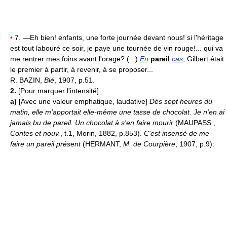
•
7. —Eh bien! enfants, une forte journée devant nous! si l'héritage
est tout labouré ce soir, je paye une tournée de vin rouge!... qui va
me rentrer mes foins avant l'orage? (...)
En
pareil
cas
, Gilbert était
le premier à partir, à revenir, à se proposer...
R. BAZIN,
Blé
, 1907, p.51.
2.
[Pour marquer l'intensité]
a)
[Avec une valeur emphatique, laudative]
Dès sept heures du
matin, elle m'apportait elle-même une tasse de chocolat. Je n'en ai
jamais bu de pareil. Un chocolat à s'en faire mourir
(MAUPASS.,
Contes et nouv.
, t.1, Morin, 1882, p.853).
C'est insensé de me
faire un pareil présent
(HERMANT,
M. de Courpière
, 1907, p.9):