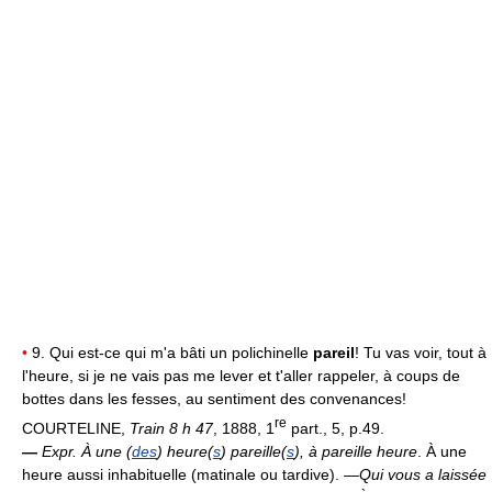
•
9. Qui est-ce qui m'a bâti un polichinelle
pareil
! Tu vas voir, tout à
l'heure, si je ne vais pas me lever et t'aller rappeler, à coups de
bottes dans les fesses, au sentiment des convenances!
re
COURTELINE,
Train 8 h 47
, 1888, 1
part., 5, p.49.
—
Expr.
À une (
des
) heure(
s
) pareille(
s
), à pareille heure
. À une
heure aussi inhabituelle (matinale ou tardive).
—Qui vous a laissée