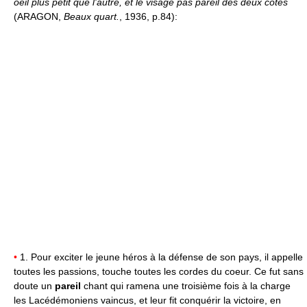
oeil plus petit que l'autre, et le visage pas pareil des deux côtés
(ARAGON,
Beaux quart.
, 1936, p.84):
•
1. Pour exciter le jeune héros à la défense de son pays, il appelle
toutes les passions, touche toutes les cordes du coeur. Ce fut sans
doute un
pareil
chant qui ramena une troisième fois à la charge
les Lacédémoniens vaincus, et leur fit conquérir la victoire, en