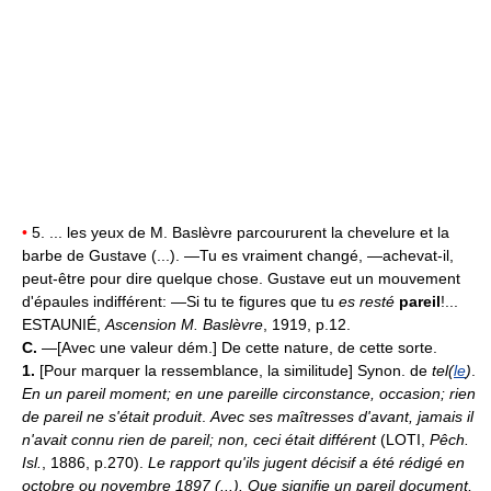
•
5. ... les yeux de M. Baslèvre parcoururent la chevelure et la
barbe de Gustave (...). —Tu es vraiment changé, —achevat-il,
peut-être pour dire quelque chose. Gustave eut un mouvement
d'épaules indifférent: —Si tu te figures que tu
es resté
pareil
!...
ESTAUNIÉ,
Ascension M. Baslèvre
, 1919, p.12.
C.
—[Avec une valeur dém.] De cette nature, de cette sorte.
1.
[Pour marquer la ressemblance, la similitude] Synon. de
tel(
le
)
.
En un pareil moment; en une pareille circonstance, occasion; rien
de pareil ne s'était produit
.
Avec ses maîtresses d'avant, jamais il
n'avait connu rien de pareil; non, ceci était différent
(LOTI,
Pêch.
Isl.
, 1886, p.270).
Le rapport qu'ils jugent décisif a été rédigé en
octobre ou novembre 1897 (...). Que signifie un pareil document,