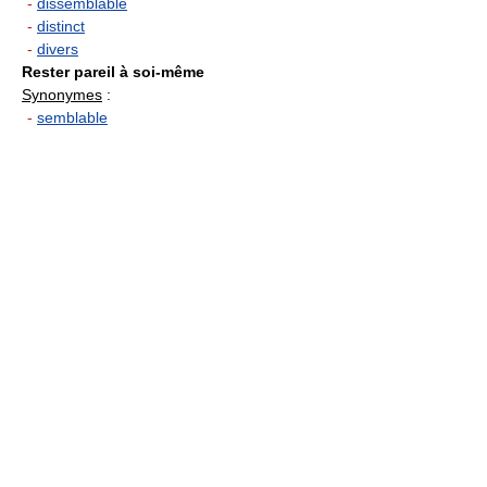
-
dissemblable
-
distinct
-
divers
Rester pareil à soi-même
Synonymes
:
-
semblable