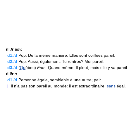
rII./r
adv.
d1./d
Pop. De la même manière. Elles sont coiffées pareil.
d2./d
Pop. Aussi, également. Tu rentres? Moi pareil.
d3./d
(
Qu
ébec)
Fam.
Quand même. Il pleut, mais elle y va pareil.
rIII/r
n.
d1./d
Personne égale, semblable à une autre; pair.
||
Il n'a pas son pareil au monde: il est extraordinaire,
sans
égal.