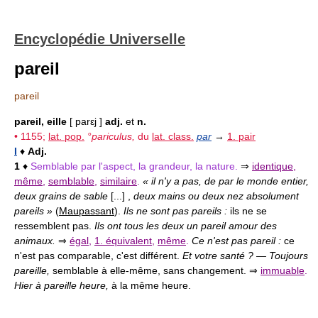
Encyclopédie Universelle
pareil
pareil
pareil, eille
[ parɛj ]
adj.
et
n.
• 1155;
lat. pop.
°pariculus,
du
lat. class.
par
→
1. pair
I
♦
Adj.
1
♦
Semblable par l'aspect, la grandeur, la nature.
⇒
identique
,
même
,
semblable
,
similaire
.
« il n'y a pas, de par le monde entier,
deux grains de sable
[...] ,
deux mains ou deux nez absolument
pareils »
(
Maupassant
).
Ils ne sont pas pareils :
ils ne se
ressemblent pas.
Ils ont tous les deux un pareil amour des
animaux.
⇒
égal
,
1. équivalent
,
même
.
Ce n'est pas pareil :
ce
n'est pas comparable, c'est différent.
Et votre santé ? — Toujours
pareille,
semblable à elle-même, sans changement. ⇒
immuable
.
Hier à pareille heure,
à la même heure.