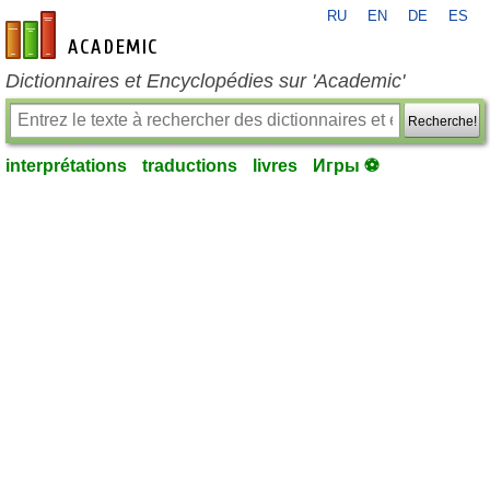
RU
EN
DE
ES
fr-academic.com
Dictionnaires et Encyclopédies sur 'Academic'
Recherche!
interprétations
traductions
livres
Игры ⚽