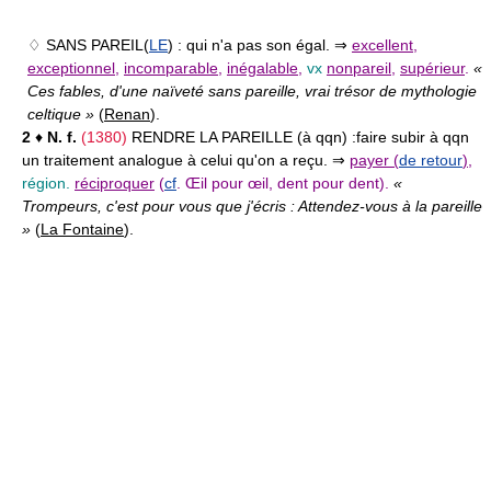
♢ SANS PAREIL(
LE
) :
qui n'a pas son égal. ⇒
excellent
,
exceptionnel
,
incomparable
,
inégalable
,
vx
nonpareil
,
supérieur
.
«
Ces fables, d'une naïveté sans pareille, vrai trésor de mythologie
celtique »
(
Renan
).
2
♦
N. f.
(1380)
RENDRE LA PAREILLE (à qqn) :
faire subir à qqn
un traitement analogue à celui qu'on a reçu. ⇒
payer (
de retour
)
,
région.
réciproquer
(
cf
. Œil pour œil, dent pour dent).
«
Trompeurs, c'est pour vous que j'écris : Attendez-vous à la pareille
»
(
La Fontaine
).