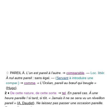
♢ PAREIL À.
L'un est pareil à l'autre.
⇒
comparable
.
—
Loc. littér.
À nul autre pareil :
sans égal. —
(
Servant
à introduire une
compar.)
⇒
comme
.
« L'Océan, pareil au bœuf qui beugle »
(
Hugo
).
2
♦
De cette nature, de cette sorte.
⇒
tel
.
En pareil cas. À une
heure pareille !
si tard; si tôt.
« Jamais il ne se sera vu un réveillon
pareil »
(
A. Daudet
).
Ne laissez pas passer une occasion pareille.