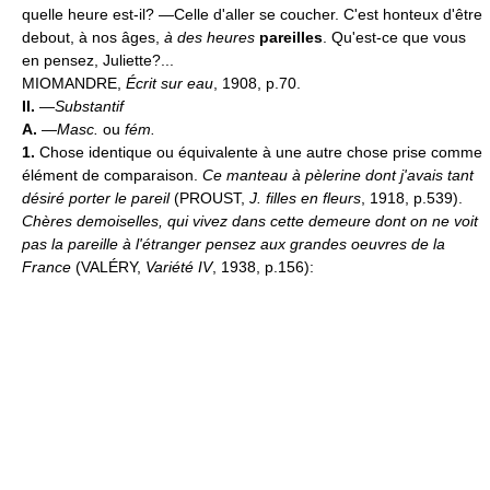
quelle heure est-il? —Celle d'aller se coucher. C'est honteux d'être
debout, à nos âges,
à des heures
pareilles
. Qu'est-ce que vous
en pensez, Juliette?...
MIOMANDRE,
Écrit sur eau
, 1908, p.70.
II.
—
Substantif
A.
—
Masc.
ou
fém.
1.
Chose identique ou équivalente à une autre chose prise comme
élément de comparaison.
Ce manteau à pèlerine dont j'avais tant
désiré porter le pareil
(PROUST,
J. filles en fleurs
, 1918, p.539).
Chères demoiselles, qui vivez dans cette demeure dont on ne voit
pas la pareille à l'étranger pensez aux grandes oeuvres de la
France
(VALÉRY,
Variété IV
, 1938, p.156):