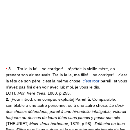
•
3. —Tra la la la!... se corriger!... répétait la vieille mère, en
prenant son air mauvais. Tra la la la, ma fille!... se corriger!... c'est
la tête de son père, c'est la même chose,
c'est tout
pareil
, et vous
n'avez pas fini d'en voir avec lui; moi, je vous le dis.
LOTI,
Mon frère Yves
, 1883, p.255.
2.
[Pour introd. une compar. explicite]
Pareil à.
Comparable,
semblable à une autre personne, ou à une autre chose.
Le désir
des choses défendues, pareil à une hirondelle infatigable, volerait
toujours au-dessus de leurs têtes sans jamais y poser son aile
(THEURIET,
Mais. deux barbeaux
, 1879, p.98).
J'affectai en tous
lieux d'être pareil aux autres, et je ne m'interrompis jamais de les