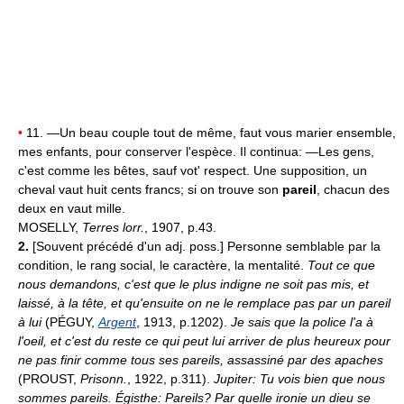
•
11. —Un beau couple tout de même, faut vous marier ensemble,
mes enfants, pour conserver l'espèce. Il continua: —Les gens,
c'est comme les bêtes, sauf vot' respect. Une supposition, un
cheval vaut huit cents francs; si on trouve son
pareil
, chacun des
deux en vaut mille.
MOSELLY,
Terres lorr.
, 1907, p.43.
2.
[Souvent précédé d'un adj. poss.] Personne semblable par la
condition, le rang social, le caractère, la mentalité.
Tout ce que
nous demandons, c'est que le plus indigne ne soit pas mis, et
laissé, à la tête, et qu'ensuite on ne le remplace pas par un pareil
à lui
(PÉGUY,
Argent
, 1913, p.1202).
Je sais que la police l'a à
l'oeil, et c'est du reste ce qui peut lui arriver de plus heureux pour
ne pas finir comme tous ses pareils, assassiné par des apaches
(PROUST,
Prisonn.
, 1922, p.311).
Jupiter: Tu vois bien que nous
sommes pareils. Égisthe: Pareils? Par quelle ironie un dieu se