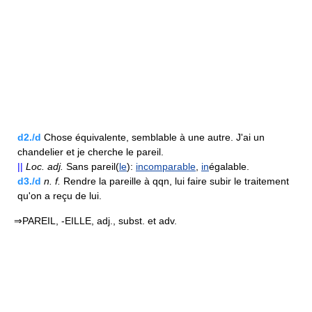
d2./d
Chose équivalente, semblable à une autre. J'ai un
chandelier et je cherche le pareil.
||
Loc.
adj.
Sans pareil(
le
):
incomparable
,
in
égalable.
d3./d
n.
f.
Rendre la pareille à qqn, lui faire subir le traitement
qu'on a reçu de lui.
⇒PAREIL, -EILLE, adj., subst. et adv.