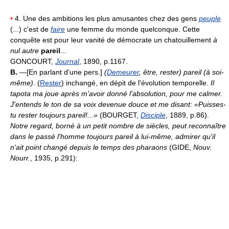
•
4. Une des ambitions les plus amusantes chez des gens
peuple
(...) c'est de
faire
une femme du monde quelconque. Cette
conquête est pour leur vanité de démocrate un chatouillement
à
nul autre
pareil
...
GONCOURT,
Journal
, 1890, p.1167.
B.
—[En parlant d'une pers.]
(
Demeurer
, être, rester) pareil (à soi-
même)
. (
Rester
) inchangé, en dépit de l'évolution temporelle.
Il
tapota ma joue après m'avoir donné l'absolution, pour me calmer.
J'entends le ton de sa voix devenue douce et me disant: «Puisses-
tu rester toujours pareil!...»
(BOURGET,
Disciple
, 1889, p.86).
Notre regard, borné à un petit nombre de siècles, peut reconnaître
dans le passé l'homme toujours pareil à lui-même, admirer qu'il
n'ait point changé depuis le temps des pharaons
(GIDE,
Nouv.
Nourr.
, 1935, p.291):