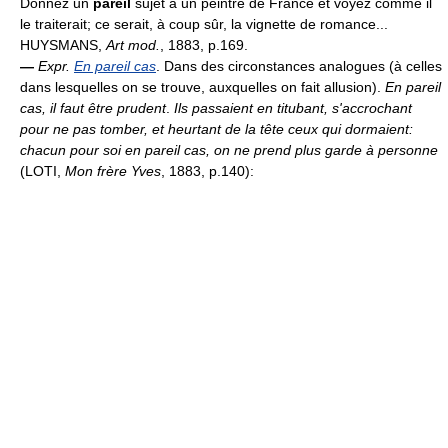
Donnez un
pareil
sujet à un peintre de France et voyez comme il
le traiterait; ce serait, à coup sûr, la vignette de romance...
HUYSMANS,
Art mod.
, 1883, p.169.
—
Expr.
En pareil cas
. Dans des circonstances analogues (à celles
dans lesquelles on se trouve, auxquelles on fait allusion).
En pareil
cas, il faut être prudent
.
Ils passaient en titubant, s'accrochant
pour ne pas tomber, et heurtant de la tête ceux qui dormaient:
chacun pour soi en pareil cas, on ne prend plus garde à personne
(LOTI,
Mon frère Yves
, 1883, p.140):